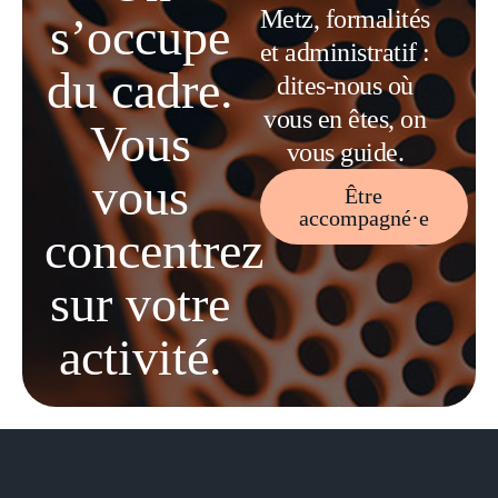
Metz, formalités
s’occupe
et administratif :
du cadre.
dites-nous où
vous en êtes, on
Vous
vous guide.
vous
Être
accompagné·e
concentrez
sur votre
activité.